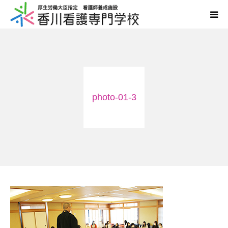
学校案内
学科案内
photo-01-3
入学案内
国家試験・進路
情報公開
同窓会