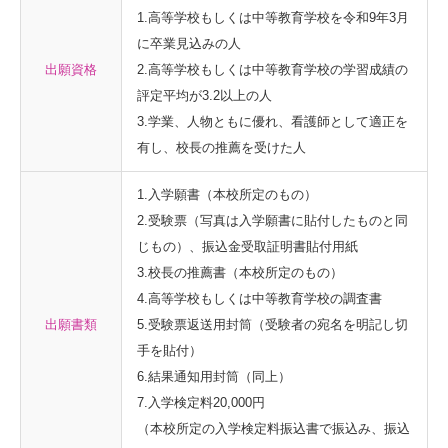
1.高等学校もしくは中等教育学校を令和9年3月
に卒業見込みの人
出願資格
2.高等学校もしくは中等教育学校の学習成績の
評定平均が3.2以上の人
3.学業、人物ともに優れ、看護師として適正を
有し、校長の推薦を受けた人
1.入学願書（本校所定のもの）
2.受験票（写真は入学願書に貼付したものと同
じもの）、振込金受取証明書貼付用紙
3.校長の推薦書（本校所定のもの）
4.高等学校もしくは中等教育学校の調査書
出願書類
5.受験票返送用封筒（受験者の宛名を明記し切
手を貼付）
6.結果通知用封筒（同上）
7.入学検定料20,000円
（本校所定の入学検定料振込書で振込み、振込