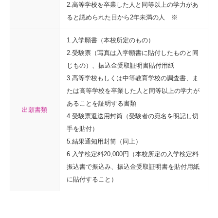
2.高等学校を卒業した人と同等以上の学力があ
ると認められた日から2年未満の人 ※
1.入学願書（本校所定のもの）
2.受験票（写真は入学願書に貼付したものと同
じもの）、振込金受取証明書貼付用紙
3.高等学校もしくは中等教育学校の調査書、ま
たは高等学校を卒業した人と同等以上の学力が
あることを証明する書類
出願書類
4.受験票返送用封筒（受験者の宛名を明記し切
手を貼付）
5.結果通知用封筒（同上）
6.入学検定料20,000円（本校所定の入学検定料
振込書で振込み、振込金受取証明書を貼付用紙
に貼付すること）