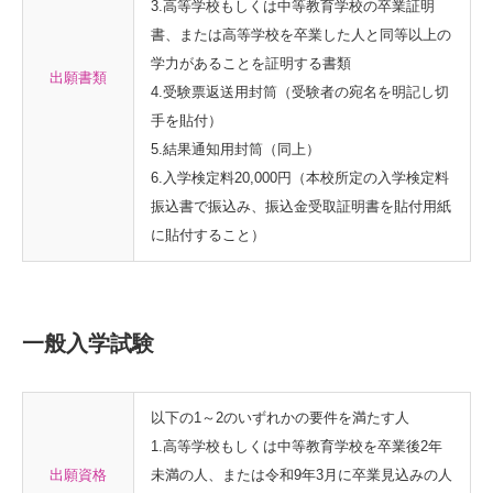
3.高等学校もしくは中等教育学校の卒業証明
書、または高等学校を卒業した人と同等以上の
学力があることを証明する書類
出願書類
4.受験票返送用封筒（受験者の宛名を明記し切
手を貼付）
5.結果通知用封筒（同上）
6.入学検定料20,000円（本校所定の入学検定料
振込書で振込み、振込金受取証明書を貼付用紙
に貼付すること）
一般入学試験
以下の1～2のいずれかの要件を満たす人
1.高等学校もしくは中等教育学校を卒業後2年
出願資格
未満の人、または令和9年3月に卒業見込みの人