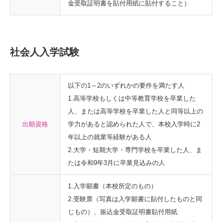
金受取証明書を貼付用紙に貼付すること）
社会人入学試験
以下の1～2のいずれかの要件を満たす人
1.高等学校もしくは中等教育学校を卒業した
人、または高等学校を卒業した人と同等以上の
出願資格
学力があると認められた人で、本校入学時に2
年以上の就業等経験がある人
2.大学・短期大学・専門学校を卒業した人、ま
たは令和9年3月に卒業見込みの人
1.入学願書（本校所定のもの）
2.受験票（写真は入学願書に貼付したものと同
じもの）、振込金受取証明書貼付用紙