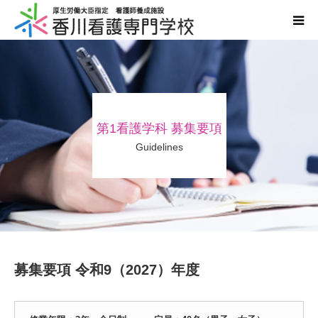
学校案内
学科案内
第1看護学科 募集要項
入学案内
Guidelines
国家試験・進路
情報公開
同窓会
募集要項 令和9（2027）年度