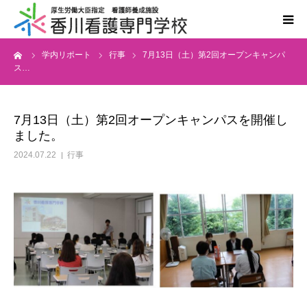
ーム
学内リポート
行事
7月13日（土）第2回オープンキャンパ
学校案内
ス…
学科案内
7月13日（土）第2回オープンキャンパスを開催し
ました。
入学案内
2024.07.22
行事
国家試験・進路
情報公開
同窓会