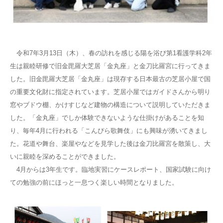
令和7年3月13日（木）、春の訪れを感じる陽を浴び第1看護学科2年
生は親睦研修で旧金毘羅大芝居「金丸座」と金刀比羅宮に行ってきま
した。旧金毘羅大芝居「金丸座」は現存する日本最古の芝居小屋で国
の重要文化財に指定されています。芝居小屋ではガイドさんから明り
窓やブドウ棚、かけすじなど建物の構造について説明していただきま
した。「金丸座」でしか体験できないような仕掛けがあることを知
り、毎年4月に行われる「こんぴら歌舞伎」にも興味が湧いてきまし
た。花道や舞台、楽屋やなどを見学した後は金刀比羅宮を散策し、大
いに親睦を深めることができました。
4月からは3年生です。臨地実習にケースレポート、国家試験に向け
ての勉強の前にほっと一息つく楽しい時間となりました。