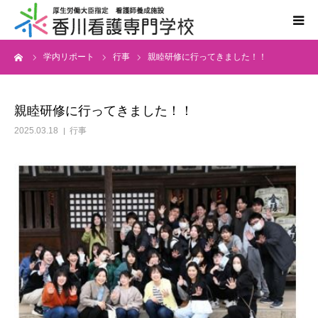
ーム
学内リポート
行事
親睦研修に行ってきました！！
学校案内
学科案内
親睦研修に行ってきました！！
2025.03.18
行事
入学案内
国家試験・進路
情報公開
同窓会