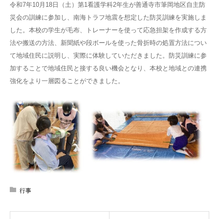
令和7年10月18日（土）第1看護学科2年生が善通寺市筆岡地区自主防
災会の訓練に参加し、南海トラフ地震を想定した防災訓練を実施しま
した。本校の学生が毛布、トレーナーを使って応急担架を作成する方
法や搬送の方法、新聞紙や段ボールを使った骨折時の処置方法につい
て地域住民に説明し、実際に体験していただきました。防災訓練に参
加することで地域住民と接する良い機会となり、本校と地域との連携
強化をより一層図ることができました。
行事