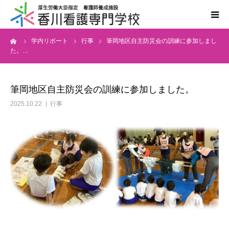
ーム
学内リポート
行事
筆岡地区自主防災会の訓練に参加しまし
学校案内
た。…
学科案内
筆岡地区自主防災会の訓練に参加しました。
入学案内
2025.10.22
行事
国家試験・進路
情報公開
同窓会