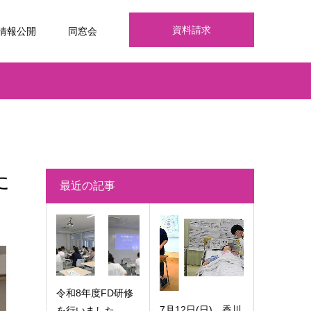
資料請求
情報公開
同窓会
た
最近の記事
令和8年度FD研修
7月12日(日) 香川
を行いました