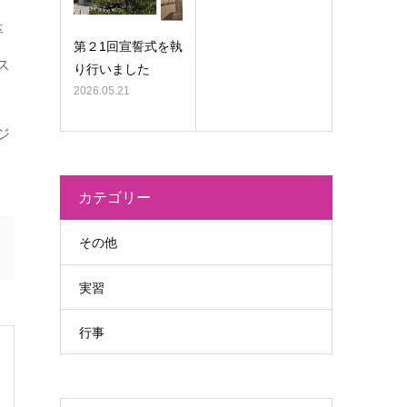
卒
第２1回宣誓式を執
ス
り行いました
2026.05.21
ジ
カテゴリー
その他
実習
行事