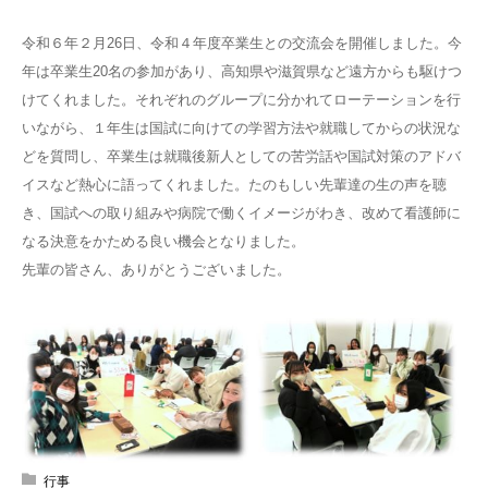
令和６年２月26日、令和４年度卒業生との交流会を開催しました。今
年は卒業生20名の参加があり、高知県や滋賀県など遠方からも駆けつ
けてくれました。それぞれのグループに分かれてローテーションを行
いながら、１年生は国試に向けての学習方法や就職してからの状況な
どを質問し、卒業生は就職後新人としての苦労話や国試対策のアドバ
イスなど熱心に語ってくれました。たのもしい先輩達の生の声を聴
き、国試への取り組みや病院で働くイメージがわき、改めて看護師に
なる決意をかためる良い機会となりました。
先輩の皆さん、ありがとうございました。
行事