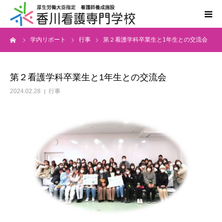
ーム
学内リポート
行事
第２看護学科卒業生と1年生との交流会
学校案内
学科案内
第２看護学科卒業生と1年生との交流会
2024.02.28
行事
入学案内
国家試験・進路
情報公開
同窓会