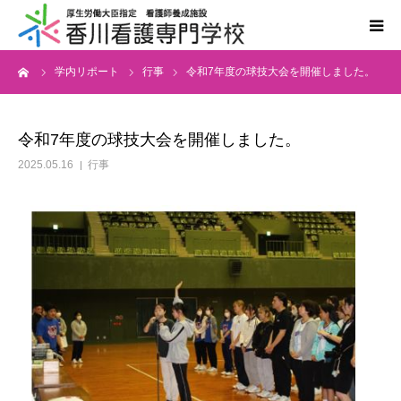
ーム
学内リポート
行事
令和7年度の球技大会を開催しました。
学校案内
学科案内
令和7年度の球技大会を開催しました。
2025.05.16
行事
入学案内
国家試験・進路
情報公開
同窓会