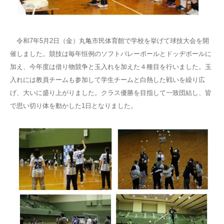
令和7年5月2日（金）丸亀市民体育館で学校を挙げて球技大会を開
催しました。競技は毎年恒例のソフトバレーボールとドッヂボールに
加え、今年度は借り物競争と玉入れを加えた４種目を行いました。玉
入れには教員チームも参加して学生チームと白熱した戦いを繰り広
げ、大いに盛り上がりました。クラス優勝を目指して一致団結し、皆
で思い切り体を動かした1日となりました。