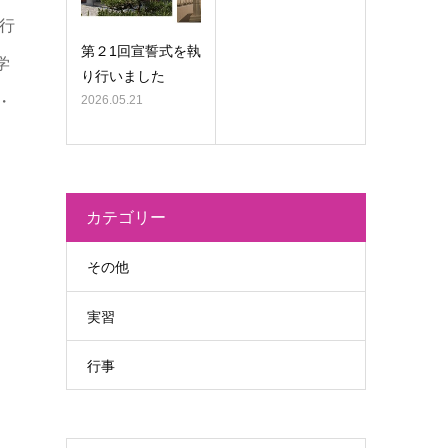
挙行
第２1回宣誓式を執
学
り行いました
・
2026.05.21
カテゴリー
その他
実習
行事