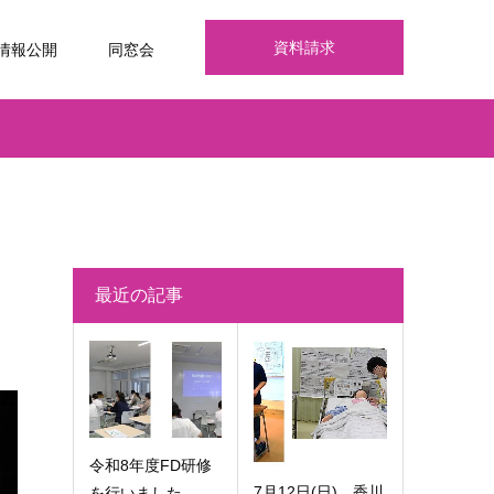
資料請求
情報公開
同窓会
最近の記事
令和8年度FD研修
7月12日(日) 香川
を行いました