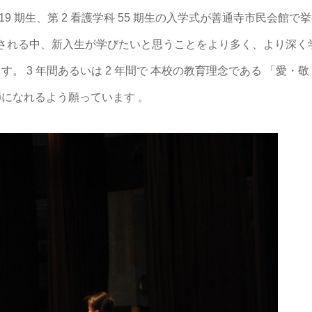
学科 19 期生、第 2 看護学科 55 期生の入学式が善通寺市民会館で
和される中、新入生が学びたいと思うことをより多く、より深く
 3 年間あるいは 2 年間で 本校の教育理念である 「愛・敬
師になれるよう願っています 。