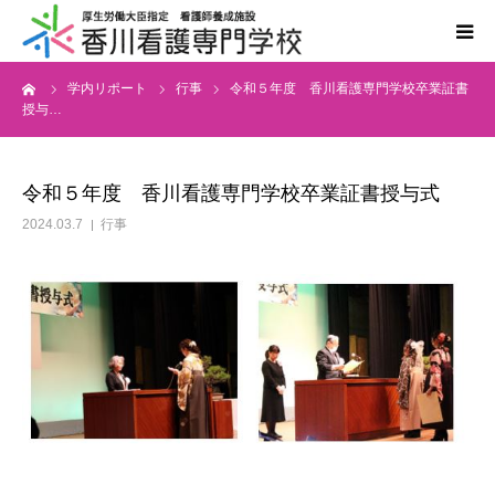
ーム
学内リポート
行事
令和５年度 香川看護専門学校卒業証書
学校案内
授与…
学科案内
令和５年度 香川看護専門学校卒業証書授与式
入学案内
2024.03.7
行事
国家試験・進路
情報公開
同窓会