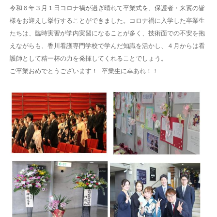
令和６年３月１日コロナ禍が過ぎ晴れて卒業式を、保護者・来賓の皆
様をお迎えし挙行することができました。コロナ禍に入学した卒業生
たちは、臨時実習が学内実習になることが多く、技術面での不安を抱
えながらも、香川看護専門学校で学んだ知識を活かし、４月からは看
護師として精一杯の力を発揮してくれることでしょう。
ご卒業おめでとうございます！ 卒業生に幸あれ！！