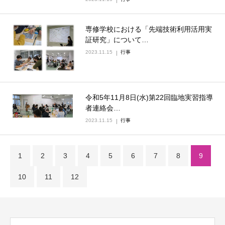
専修学校における「先端技術利用活用実
証研究」について…
2023.11.15
行事
令和5年11月8日(水)第22回臨地実習指導
者連絡会…
2023.11.15
行事
1
2
3
4
5
6
7
8
9
10
11
12