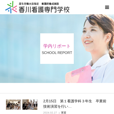
学校案内
学科案内
学内リポート
入学案内
SCHOOL REPORT
国家試験・進路
情報公開
同窓会
2月15日 第１看護学科３年生 卒業前
技術演習を行い…
2024.02.27
実習